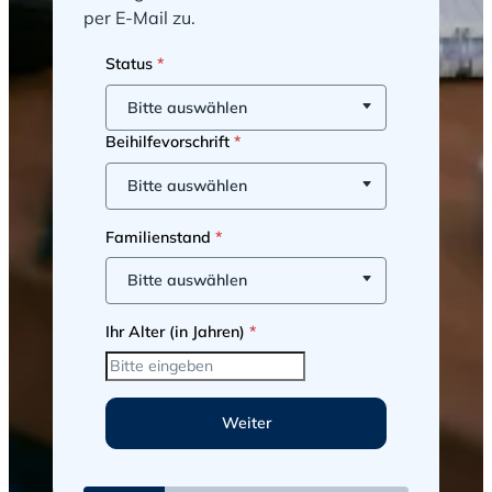
per E-Mail zu.
Schritt 1 von 2
Status
Ihr Name
*
*
Bitte auswählen
Telefonnummer
*
Beihilfevorschrift
*
Bitte auswählen
Ihre E-Mail Adresse
*
Familienstand
*
Bitte auswählen
Hiermit akzeptiere ich die
Datenschutzbestimmungen
, sowie
Ihr Alter (in Jahren)
*
dass mich Albert Sibert per E-Mail
und Telefon bezüglich des
Ergebnisses und Rückfragen
kontaktieren darf.
*
Weiter
Back