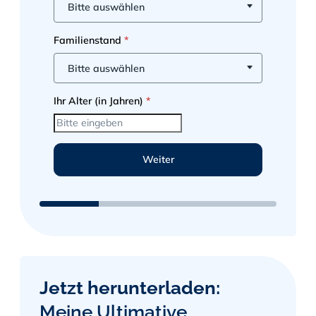
Bitte auswählen
Ihre E-Mail Adresse
*
Familienstand
*
Bitte auswählen
Hiermit akzeptiere ich die
Datenschutzbestimmungen
, sowie dass
Ihr Alter (in Jahren)
*
mich Albert Sibert per E-Mail und Telefon
bezüglich des Ergebnisses und Rückfragen
kontaktieren darf.
*
Weiter
Back
Anfrage senden
Jetzt herunterladen:
Meine Ultimative