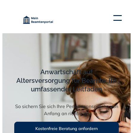
Zum
Inhalt
springen
Anwartschaft auf
Altersversorgung für Beamte: Ihr
umfassender Leitfaden
So sichern Sie sich Ihre Pensionsansprüche von
Anfang an richtig ab
Kostenfreie Beratung anfordern